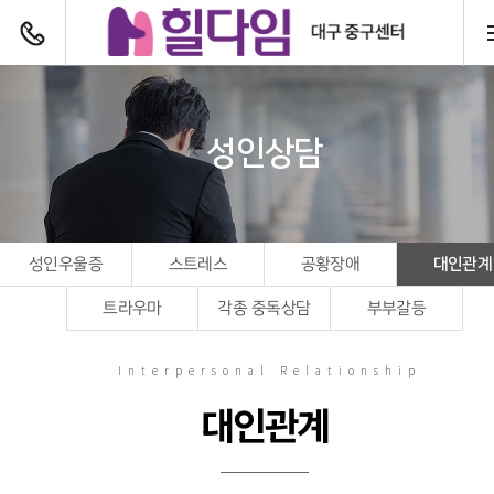
전화하기
성인상담
대인관계
성인우울증
스트레스
공황장애
트라우마
각종 중독상담
부부갈등
Interpersonal Relationship
대인관계